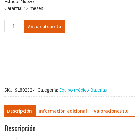
Estado: Nuevo
Garantía: 12 meses
Batería
Añadir al carrito
de
repuesto
para
GE
BT1.3-
12,NP1.3-
12,GE
MAC-
500,Marquette
SKU:
SL80232-1
Categoría:
Equipo médico Baterías
Mac
500
cantidad
Descripción
Información adicional
Valoraciones (0)
Descripción