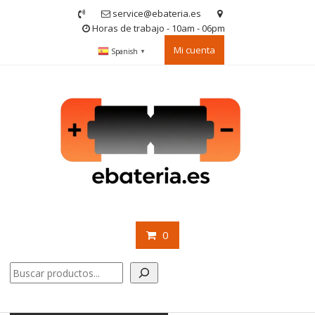
Saltar
service@ebateria.es
contenido
Horas de trabajo - 10am - 06pm
Mi cuenta
Spanish
▼
0
Buscar