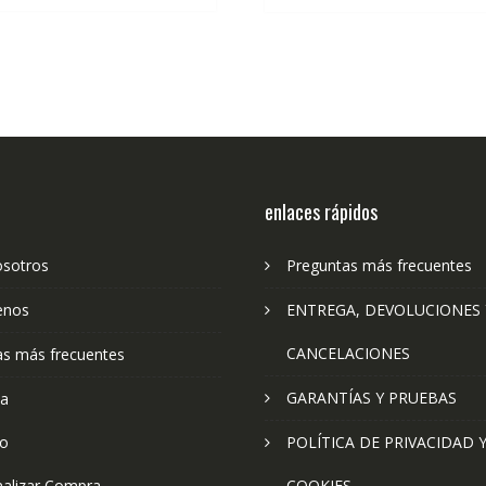
196,99€.
1
enlaces rápidos
osotros
Preguntas más frecuentes
enos
ENTREGA, DEVOLUCIONES 
CANCELACIONES
as más frecuentes
GARANTÍAS Y PRUEBAS
ta
to
POLÍTICA DE PRIVACIDAD 
nalizar Compra
COOKIES