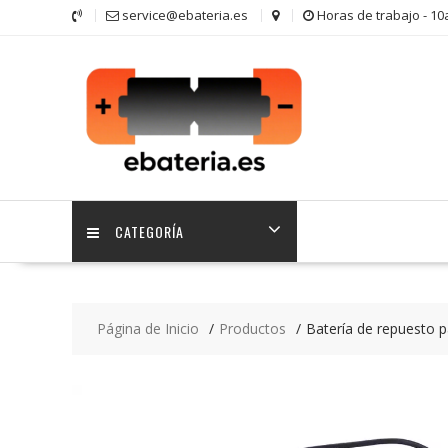
Saltar
service@ebateria.es
Horas de trabajo - 1
contenido
CATEGORÍA
Página de Inicio
Productos
Batería de repuesto 