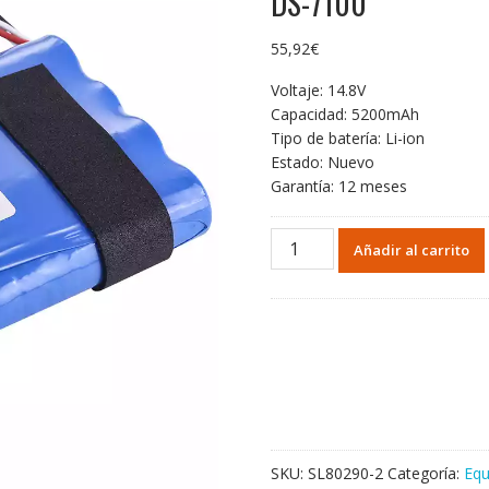
DS-7100
55,92
€
Voltaje: 14.8V
Capacidad: 5200mAh
Tipo de batería: Li-ion
Estado: Nuevo
Garantía: 12 meses
Batería
Añadir al carrito
de
repuesto
para
Fukuda
Denshi
DS7100
Denshi
DS-
7100
SKU:
SL80290-2
Categoría:
Equ
cantidad