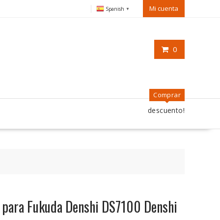
Mi cuenta
Spanish
▼
0
Comprar
descuento!
o para Fukuda Denshi DS7100 Denshi