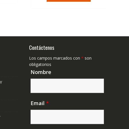
66,99€.
Contáctenos
Los campos marcados con
*
son
obligatorios
Nombre
Y
Email
*
Y