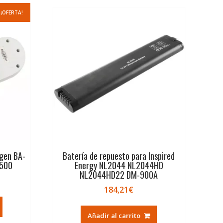
¡OFERTA!
ogen BA-
Batería de repuesto para Inspired
-500
Energy NL2044 NL2044HD
NL2044HD22 DM-900A
184,21
€
recio
ctual
s:
Añadir al carrito