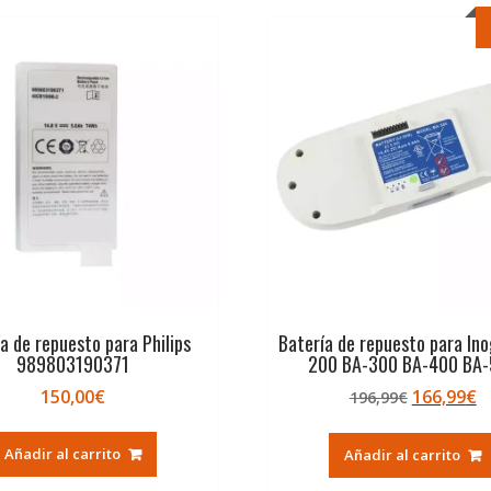
a de repuesto para Philips
Batería de repuesto para In
989803190371
200 BA-300 BA-400 BA
El
El
150,00
€
166,99
€
196,99
€
precio
p
original
a
Añadir al carrito
Añadir al carrito
era:
e