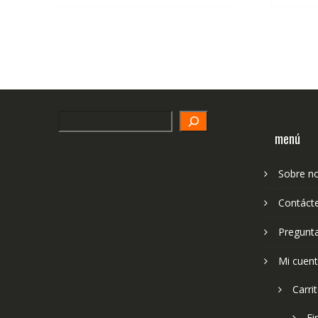
Search
menú
Sobre n
Contáct
Pregunt
Mi cuen
Carri
Fi