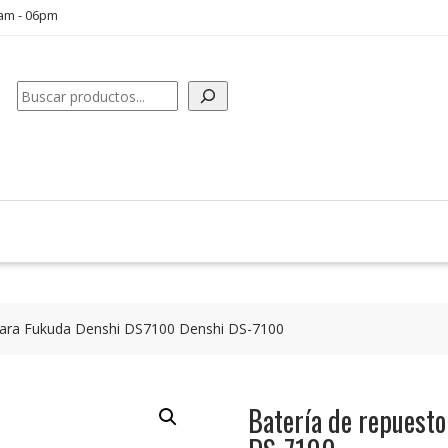
0am - 06pm
Buscar
para Fukuda Denshi DS7100 Denshi DS-7100
Batería de repuest