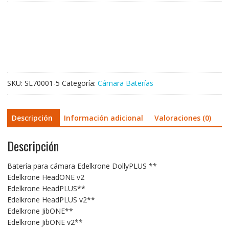
para
Edelkrone
DollyPLUS
**
Edelkrone
HeadONE
v2
SKU:
SL70001-5
Categoría:
Cámara Baterías
Edelkrone
HeadPLUS**
Edelkrone
Descripción
Información adicional
Valoraciones (0)
HeadPLUS
v2**
Descripción
Edelkrone
JibONE**
Edelkrone
Batería para cámara Edelkrone DollyPLUS **
JibONE
Edelkrone HeadONE v2
v2**
Edelkrone HeadPLUS**
Edelkrone
Edelkrone HeadPLUS v2**
Motor
Edelkrone JibONE**
Module
Edelkrone JibONE v2**