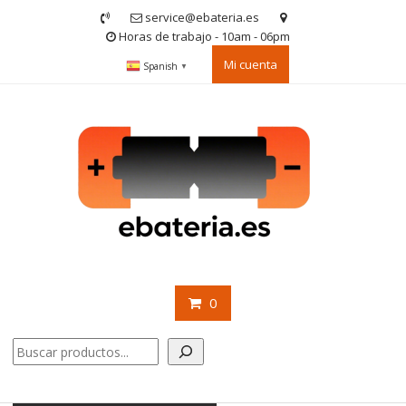
Saltar
service@ebateria.es
contenido
Horas de trabajo - 10am - 06pm
Mi cuenta
Spanish
▼
0
Buscar