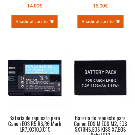
14,00
€
16,00
€
Añadir al carrito
Añadir al carrito
Batería de repuesto para
Batería de repuesto para
Canon EOS R5,R6,R6 Mark
Canon EOS M,EOS M2, EOS
II,R7,XC10,XC15
SX70HS,EOS KISS X7,EOS
Rebel SL1