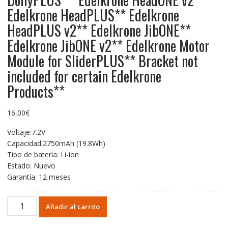
Edelkrone HeadPLUS** Edelkrone
HeadPLUS v2** Edelkrone JibONE**
Edelkrone JibONE v2** Edelkrone Motor
Module for SliderPLUS** Bracket not
included for certain Edelkrone
Products**
16,00
€
Voltaje:7.2V
Capacidad:2750mAh (19.8Wh)
Tipo de batería: Li-ion
Estado: Nuevo
Garantía: 12 meses
Batería
Añadir al carrito
de
repuesto