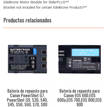
for
Edelkrone Motor Module for SliderPLUS**
SliderPLUS**
Bracket not included for certain Edelkrone Products**
Bracket
not
Productos relacionados
included
for
certain
Edelkrone
Products**
cantidad
Batería de repuesto para
Batería de repuesto para
Canon PowerShot G7,
Canon EOS 60D,EOS
PowerShot G9, S30, S40,
60Da,EOS 70D,EOS 80D,EOS
S45, S50, S60, S70, S80
90D