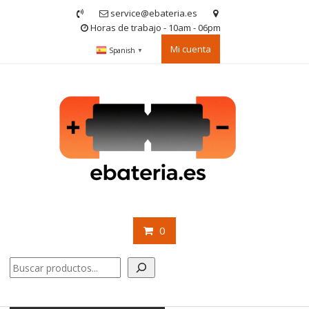
Saltar
service@ebateria.es
contenido
Horas de trabajo - 10am - 06pm
Mi cuenta
Spanish
▼
0
Buscar