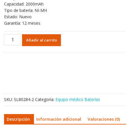
Capacidad: 2000mAh
Tipo de batería: NI-MH
Estado: Nuevo
Garantía: 12 meses
Batería
Añadir al carrito
de
repuesto
para
Delta
3
ECG,Delta
3
Plus
cantidad
SKU:
SL80284-2
Categoría:
Equipo médico Baterías
Descripción
Información adicional
Valoraciones (0)