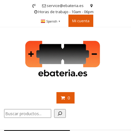
Saltar
service@ebateria.es
contenido
Horas de trabajo - 10am - 06pm
Mi cuenta
Spanish
▼
0
Buscar