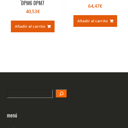
DPM6 DPM7
64,47
€
40,53
€
Añadir al carrito
Añadir al carrito
Search
menú