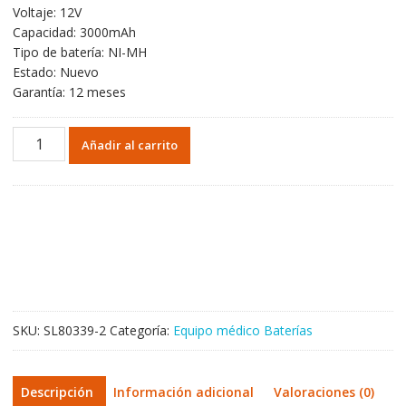
Voltaje: 12V
Capacidad: 3000mAh
Tipo de batería: NI-MH
Estado: Nuevo
Garantía: 12 meses
Batería
Añadir al carrito
de
repuesto
para
BURDICK
EK10
EK11
EK10
Elite
Elite
SKU:
SL80339-2
Categoría:
Equipo médico Baterías
II
cantidad
Descripción
Información adicional
Valoraciones (0)