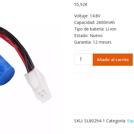
55,92
€
Voltaje: 14.8V
Capacidad: 2600mAh
Tipo de batería: Li-ion
Estado: Nuevo
Garantía: 12 meses
Batería
Añadir al carrito
de
repuesto
para
Ambul
ASU-
I
ASU-
1
SNLB-
SKU:
SL80294-1
Categoría:
Equ
201
cantidad