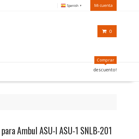
Mi cuenta
Spanish
▼
0
Comprar
descuento!
o para Ambul ASU-I ASU-1 SNLB-201