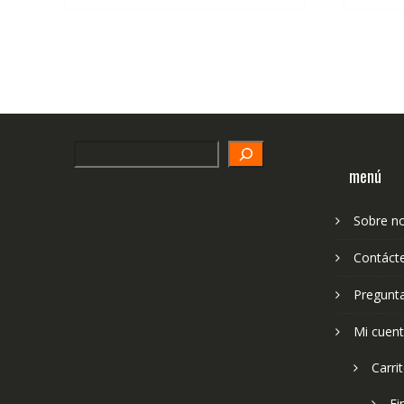
Search
menú
Sobre n
Contáct
Pregunt
Mi cuen
Carri
Fi