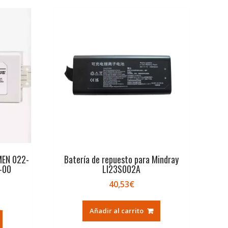
MEN 022-
Batería de repuesto para Mindray
-00
LI23S002A
40,53
€
Añadir al carrito