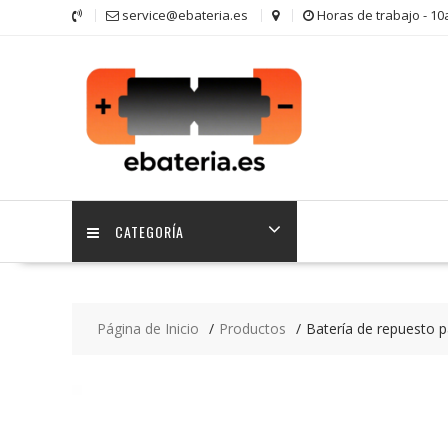
Saltar
service@ebateria.es
Horas de trabajo - 1
contenido
CATEGORÍA
Página de Inicio
Productos
Batería de repuesto 