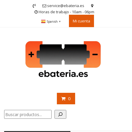
Saltar
service@ebateria.es
contenido
Horas de trabajo - 10am - 06pm
Mi cuenta
Spanish
▼
0
Buscar