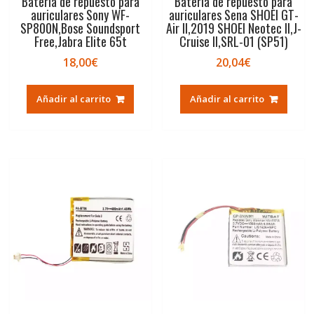
Batería de repuesto para
Batería de repuesto para
auriculares Sony WF-
auriculares Sena SHOEI GT-
SP800N,Bose Soundsport
Air II,2019 SHOEI Neotec II,J-
Free,Jabra Elite 65t
Cruise II,SRL-01 (SP51)
18,00
€
20,04
€
Añadir al carrito
Añadir al carrito