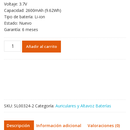
Voltaje: 3.7V
Capacidad: 2600mAh (9.62Wh)
Tipo de batería: Li-ion
Estado: Nuevo
Garantía: 6 meses
Batería
Añadir al carrito
de
repuesto
para
altavoz
Harman
Kardon
Onyx
Studio
1,
SKU:
SL00324-2
Categoría:
Auriculares y Altavoz Baterías
Onyx
Studio
2
Descripción
Información adicional
Valoraciones (0)
cantidad