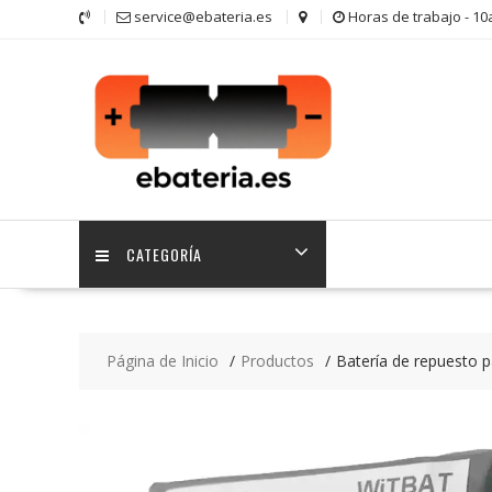
Saltar
service@ebateria.es
Horas de trabajo - 1
contenido
CATEGORÍA
Página de Inicio
Productos
Batería de repuesto 