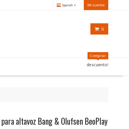
Mi cuenta
Spanish
▼
0
Comprar
descuento!
 para altavoz Bang & Olufsen BeoPlay