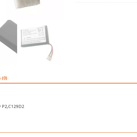
 (0)
ay P2,C129D2