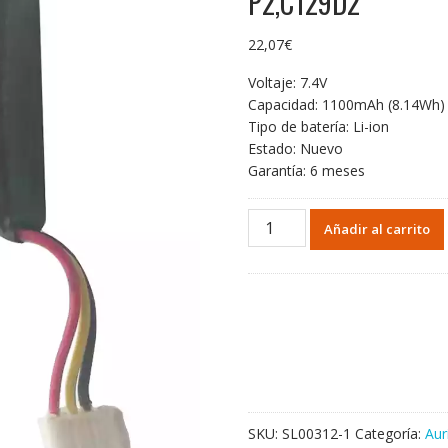
P2,C129D2
22,07
€
Voltaje: 7.4V
Capacidad: 1100mAh (8.14Wh)
Tipo de batería: Li-ion
Estado: Nuevo
Garantía: 6 meses
Batería
Añadir al carrito
de
repuesto
para
altavoz
Bang
&
Olufsen
BeoPlay
P2,C129D2
SKU:
SL00312-1
Categoría:
Aur
cantidad