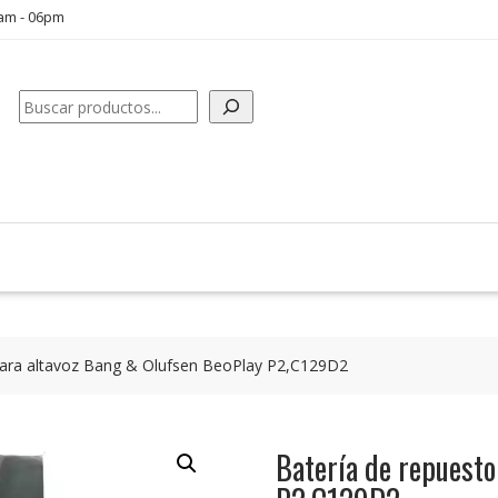
0am - 06pm
Buscar
para altavoz Bang & Olufsen BeoPlay P2,C129D2
Batería de repuesto