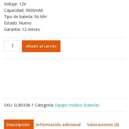
Voltaje: 12V
Capacidad: 3000mAh
Tipo de batería: NI-MH
Estado: Nuevo
Garantía: 12 meses
Batería
Añadir al carrito
de
repuesto
para
3200497-
000,11141-
000068,14200330
cantidad
SKU:
SL80338-1
Categoría:
Equipo médico Baterías
Descripción
Información adicional
Valoraciones (0)