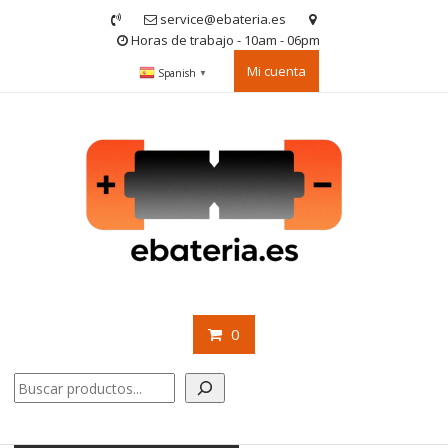
Saltar
service@ebateria.es
contenido
Horas de trabajo - 10am - 06pm
Mi cuenta
Spanish
▼
0
Buscar