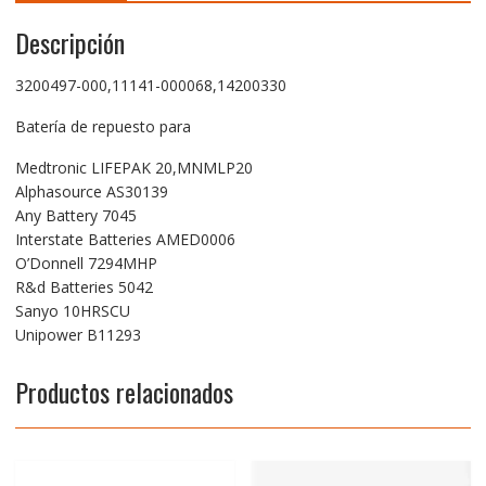
Descripción
3200497-000,11141-000068,14200330
Batería de repuesto para
Medtronic LIFEPAK 20,MNMLP20
Alphasource AS30139
Any Battery 7045
Interstate Batteries AMED0006
O’Donnell 7294MHP
R&d Batteries 5042
Sanyo 10HRSCU
Unipower B11293
Productos relacionados