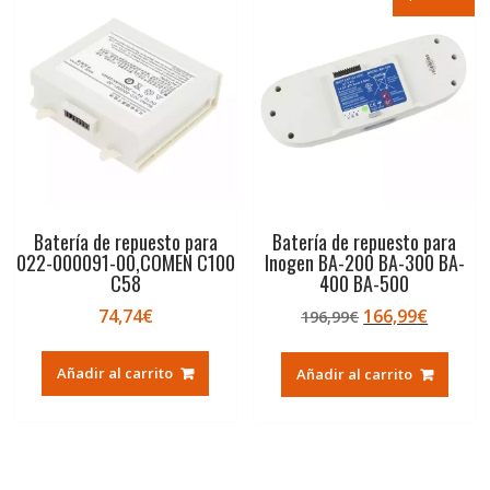
Batería de repuesto para
Batería de repuesto para
022-000091-00,COMEN C100
Inogen BA-200 BA-300 BA-
C58
400 BA-500
El
El
74,74
€
166,99
€
196,99
€
precio
precio
original
actual
Añadir al carrito
Añadir al carrito
era:
es:
196,99€.
166,99€