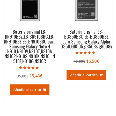
Batería original EB-
Batería original EB-
BN910BBZ,EB-BN910BBC,EB-
BG850BBC,EB-BG850BBE
BN910BBE,EB-BN910BBU para
para Samsung Galaxy Alpha
Samsung Galaxy Note 4
G850,G8505,g8508s,g8509v
N910,N910V,N910T,N910A
N910P,N910S,N910K,N910L,N
Valorado con
910F,N910G,N910C
El
El
16,50
€
40,00
€
4.50
de 5
precio
precio
original
actual
Valorado con
Añadir al carrito
El
El
15,43
€
35,00
€
5.00
era:
es:
de 5
precio
precio
40,00€.
16,50€.
original
actual
Añadir al carrito
era:
es:
35,00€.
15,43€.