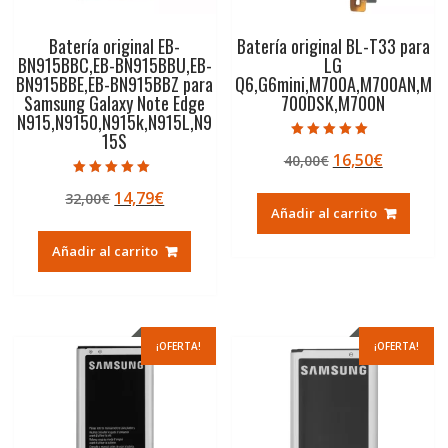
Batería original EB-
Batería original BL-T33 para
BN915BBC,EB-BN915BBU,EB-
LG
BN915BBE,EB-BN915BBZ para
Q6,G6mini,M700A,M700AN,M
Samsung Galaxy Note Edge
700DSK,M700N
N915,N9150,N915k,N915L,N9
15S
Valorado con
El
El
16,50
€
40,00
€
5.00
de 5
precio
precio
Valorado con
El
El
14,79
€
32,00
€
5.00
original
actual
de 5
Añadir al carrito
precio
precio
era:
es:
original
actual
40,00€.
16,50€.
Añadir al carrito
era:
es:
32,00€.
14,79€.
¡OFERTA!
¡OFERTA!