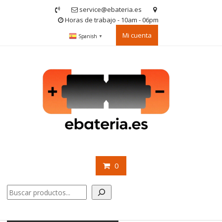
Saltar
service@ebateria.es
contenido
Horas de trabajo - 10am - 06pm
Mi cuenta
Spanish
▼
0
Buscar