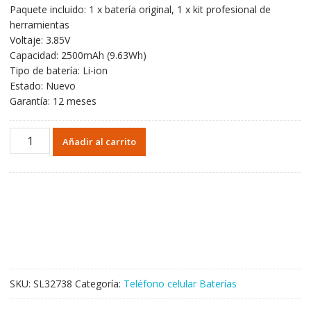
Paquete incluido: 1 x batería original, 1 x kit profesional de
herramientas
Voltaje: 3.85V
Capacidad: 2500mAh (9.63Wh)
Tipo de batería: Li-ion
Estado: Nuevo
Garantía: 12 meses
Batería
Añadir al carrito
CPLD-
395
para
Coolpad
Tip
Top
Pro
2/FengShang
Pro
SKU:
SL32738
Categoría:
Teléfono celular Baterías
2/Y91-
921