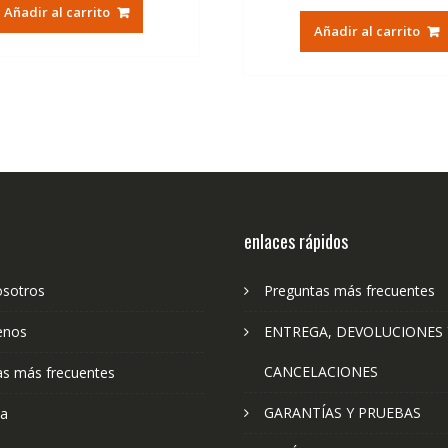
original
actual
Añadir al carrito
original
ac
era:
es:
Añadir al carrito
era:
es:
40,00€.
16,50€.
30,00€.
14
enlaces rápidos
osotros
Preguntas más frecuentes
enos
ENTREGA, DEVOLUCIONES 
CANCELACIONES
as más frecuentes
GARANTÍAS Y PRUEBAS
ta