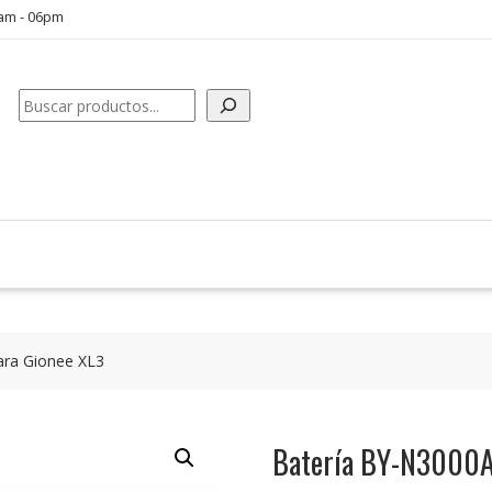
0am - 06pm
Buscar
ara Gionee XL3
Batería BY-N3000A