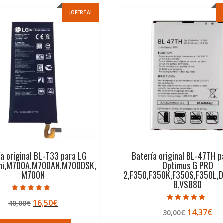
¡OFERTA!
ía original BL-T33 para LG
Batería original BL-47TH p
ni,M700A,M700AN,M700DSK,
Optimus G PRO
M700N
2,F350,F350K,F350S,F350L,
8,VS880
Valorado con
El
El
16,50
€
40,00
€
5.00
Valorado con
de 5
El
El
14,37
€
precio
precio
30,00
€
5.00
de 5
precio
pr