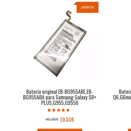
¡OFERTA!
Batería original EB-BG955ABE,EB-
Bater
BG955ABA para Samsung Galaxy S8+
Q6,G6mi
PLUS,G955,G9550
Valorado con
El
El
16,50
€
40,00
€
4.50
de 5
precio
precio