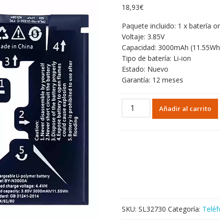
18,93
€
Paquete incluido: 1 x batería or
Voltaje: 3.85V
Capacidad: 3000mAh (11.55Wh
Tipo de batería: Li-ion
Estado: Nuevo
Garantía: 12 meses
Batería
Añadir al carrito
BY-
N3000A
para
Gionee
XL3
cantidad
SKU:
SL32730
Categoría:
Teléf