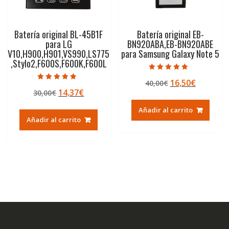
Batería original BL-45B1F
Batería original EB-
para LG
BN920ABA,EB-BN920ABE
V10,H900,H901,VS990,LS775
para Samsung Galaxy Note 5
,Stylo2,F600S,F600K,F600L
Valorado con
El
El
16,50
€
40,00
€
4.50
Valorado con
de 5
El
El
14,37
€
30,00
€
precio
precio
4.50
de 5
precio
precio
original
actual
Añadir al carrito
original
actual
era:
es:
Añadir al carrito
era:
es:
40,00€.
16,50€.
30,00€.
14,37€.