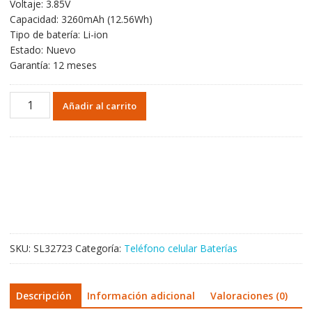
Voltaje: 3.85V
Capacidad: 3260mAh (12.56Wh)
Tipo de batería: Li-ion
Estado: Nuevo
Garantía: 12 meses
Batería
Añadir al carrito
BU15
para
Meizu
U20
cantidad
SKU:
SL32723
Categoría:
Teléfono celular Baterías
Descripción
Información adicional
Valoraciones (0)