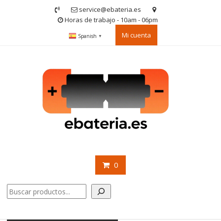
Saltar
service@ebateria.es
contenido
Horas de trabajo - 10am - 06pm
Mi cuenta
Spanish
▼
0
Buscar