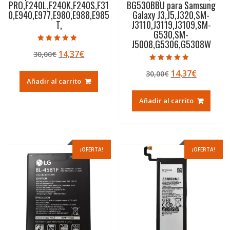
PRO,F240L,F240K,F240S,F31
BG530BBU para Samsung
0,E940,E977,E980,E988,E985
Galaxy J3,J5,J320,SM-
T,
J3110,J3119,J3109,SM-
G530,SM-
J5008,G5306,G5308W
Valorado con
El
El
14,37
€
30,00
€
5.00
de 5
precio
precio
Valorado con
El
El
14,37
€
30,00
€
5.00
original
actual
de 5
Añadir al carrito
precio
precio
era:
es:
original
actual
30,00€.
14,37€.
Añadir al carrito
era:
es:
30,00€.
14,37€.
¡OFERTA!
¡OFERTA!