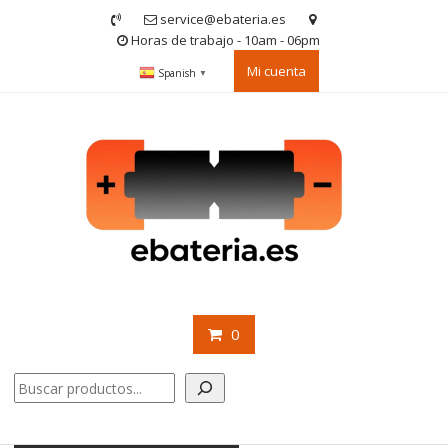
Saltar
service@ebateria.es
contenido
Horas de trabajo - 10am - 06pm
Mi cuenta
Spanish
▼
0
Buscar