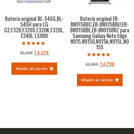
Batería original BL-54SG,BL-
Batería original EB-
54SH para LG
BN915BBC,EB-BN915BBU,EB-
G2,F320,F320S,F320K,F320L,
BN915BBE,EB-BN915BBZ para
F340L LS980
Samsung Galaxy Note Edge
N915,N9150,N915k,N915L,N9
15S
Valorado con
El
El
14,37
€
30,00
€
5.00
de 5
precio
precio
Valorado con
El
El
14,79
€
32,00
€
5.00
original
actual
de 5
Añadir al carrito
precio
precio
era:
es:
original
actual
30,00€.
14,37€.
Añadir al carrito
era:
es:
32,00€.
14,79€.