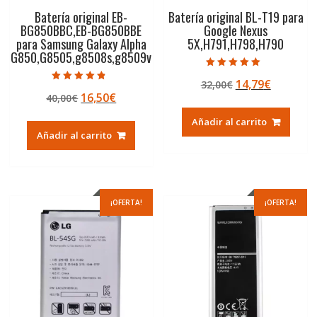
Batería original EB-
Batería original BL-T19 para
BG850BBC,EB-BG850BBE
Google Nexus
para Samsung Galaxy Alpha
5X,H791,H798,H790
G850,G8505,g8508s,g8509v
Valorado con
El
El
14,79
€
32,00
€
5.00
Valorado con
de 5
El
El
16,50
€
40,00
€
precio
precio
4.50
de 5
precio
precio
original
actual
Añadir al carrito
original
actual
era:
es:
Añadir al carrito
era:
es:
32,00€.
14,79€.
40,00€.
16,50€.
¡OFERTA!
¡OFERTA!