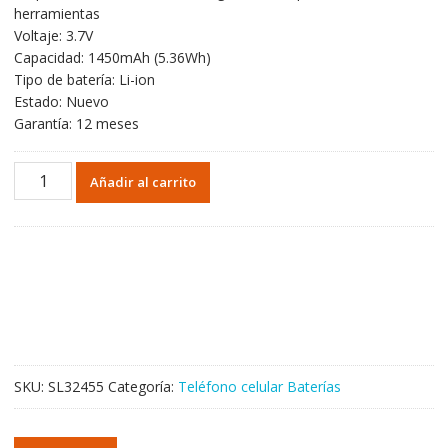
herramientas
Voltaje: 3.7V
Capacidad: 1450mAh (5.36Wh)
Tipo de batería: Li-ion
Estado: Nuevo
Garantía: 12 meses
Batería
Añadir al carrito
BL-
L5H
para
Nokia
NK
150
2023
Edition
cantidad
SKU:
SL32455
Categoría:
Teléfono celular Baterías