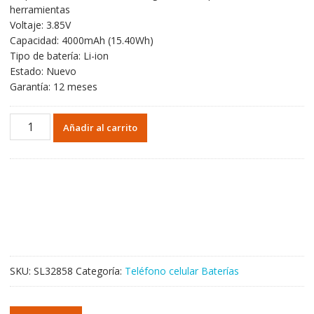
herramientas
Voltaje: 3.85V
Capacidad: 4000mAh (15.40Wh)
Tipo de batería: Li-ion
Estado: Nuevo
Garantía: 12 meses
Batería
Añadir al carrito
BL-
A15CT
para
General
Mobile
GM
20
cantidad
SKU:
SL32858
Categoría:
Teléfono celular Baterías