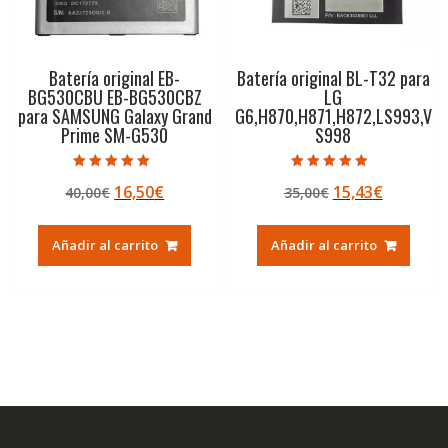
Batería original EB-
Batería original BL-T32 para
BG530CBU EB-BG530CBZ
LG
para SAMSUNG Galaxy Grand
G6,H870,H871,H872,LS993,V
Prime SM-G530
S998
Valorado con
Valorado con
El
El
El
El
16,50
€
15,43
€
40,00
€
35,00
€
5.00
4.50
de 5
de 5
precio
precio
precio
precio
original
actual
original
actual
Añadir al carrito
Añadir al carrito
era:
es:
era:
es:
40,00€.
16,50€.
35,00€.
15,43€.