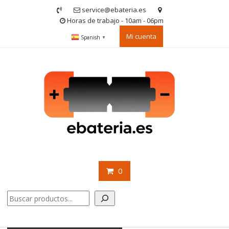
Saltar
service@ebateria.es
contenido
Horas de trabajo - 10am - 06pm
Mi cuenta
Spanish
▼
0
Buscar