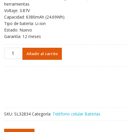
herramientas
Voltaje: 3.87V
Capacidad: 6380mAh (24.69Wh)
Tipo de batería: Li-ion
Estado: Nuevo
Garantía: 12 meses
Batería
Añadir al carrito
BAT2119136380
para
Doogee
N40
Pro
cantidad
SKU:
SL32834
Categoría:
Teléfono celular Baterías