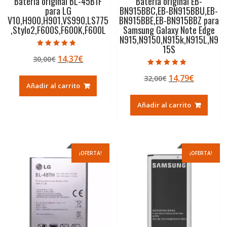
Batería original BL-45B1F
Batería original EB-
para LG
BN915BBC,EB-BN915BBU,EB-
V10,H900,H901,VS990,LS775
BN915BBE,EB-BN915BBZ para
,Stylo2,F600S,F600K,F600L
Samsung Galaxy Note Edge
N915,N9150,N915k,N915L,N9
15S
Valorado con
El
El
14,37
€
30,00
€
4.50
de 5
precio
precio
Valorado con
El
El
14,79
€
32,00
€
5.00
original
actual
de 5
Añadir al carrito
precio
precio
era:
es:
original
actual
30,00€.
14,37€.
Añadir al carrito
era:
es:
32,00€.
14,79€.
¡OFERTA!
¡OFERTA!