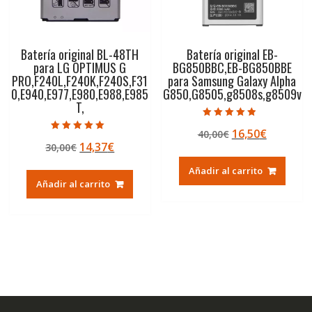
Batería original BL-48TH
Batería original EB-
para LG OPTIMUS G
BG850BBC,EB-BG850BBE
PRO,F240L,F240K,F240S,F31
para Samsung Galaxy Alpha
0,E940,E977,E980,E988,E985
G850,G8505,g8508s,g8509v
T,
Valorado con
El
El
16,50
€
40,00
€
4.50
Valorado con
de 5
El
El
14,37
€
30,00
€
precio
precio
5.00
de 5
precio
precio
original
actual
Añadir al carrito
original
actual
era:
es:
Añadir al carrito
era:
es:
40,00€.
16,50€.
30,00€.
14,37€.