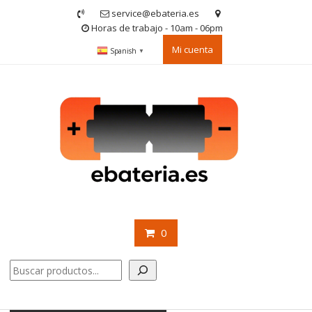
Saltar
service@ebateria.es
contenido
Horas de trabajo - 10am - 06pm
Mi cuenta
Spanish
▼
0
Buscar