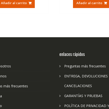
original
actual
original
ac
Añadir al carrito
Añadir al carrito
era:
es:
era:
es:
40,00€.
16,50€.
40,00€.
16
enlaces rápidos
osotros
Preguntas más frecuentes
enos
ENTREGA, DEVOLUCIONES 
CANCELACIONES
as más frecuentes
GARANTÍAS Y PRUEBAS
ta
to
POLÍTICA DE PRIVACIDAD 