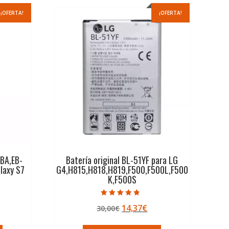
¡OFERTA!
¡OFERTA!
ABA,EB-
Batería original BL-51YF para LG
laxy S7
G4,H815,H818,H819,F500,F500L,F500
K,F500S
Valorado con
El
El
14,37
€
30,00
€
4.50
de 5
ecio
precio
precio