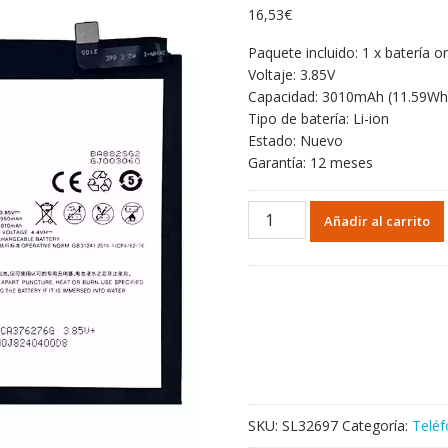
16,53
€
Paquete incluido: 1 x batería or
Voltaje: 3.85V
Capacidad: 3010mAh (11.59Wh
Tipo de batería: Li-ion
Estado: Nuevo
Garantía: 12 meses
Batería
Añadir al carrito
BA882
para
Meizu
16TH
cantidad
SKU:
SL32697
Categoría:
Teléf