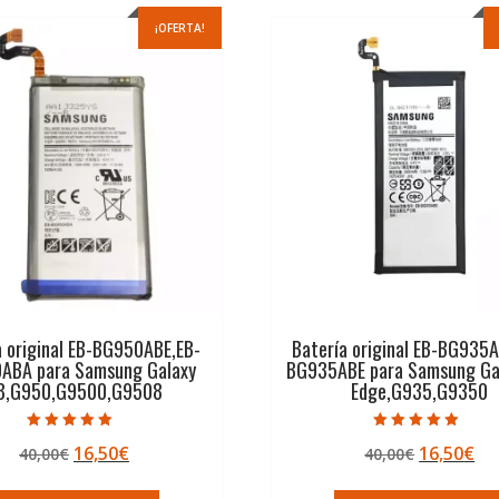
¡OFERTA!
a original EB-BG950ABE,EB-
Batería original EB-BG935
ABA para Samsung Galaxy
BG935ABE para Samsung Ga
8,G950,G9500,G9508
Edge,G935,G9350
Valorado con
Valorado con
El
El
El
El
16,50
€
16,50
€
40,00
€
40,00
€
5.00
5.00
de 5
de 5
precio
precio
precio
pr