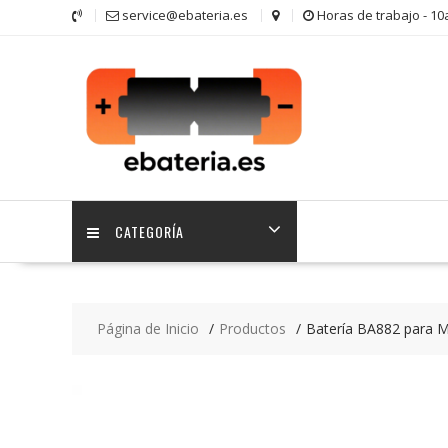
Saltar
service@ebateria.es
Horas de trabajo - 1
contenido
CATEGORÍA
Página de Inicio
Productos
Batería BA882 para 