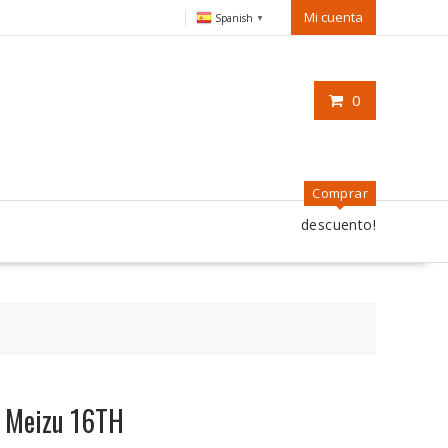
Mi cuenta
Spanish
▼
0
Comprar
descuento!
a Meizu 16TH