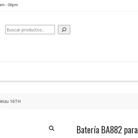
0am - 06pm
Buscar
Meizu 16TH
Batería BA882 par