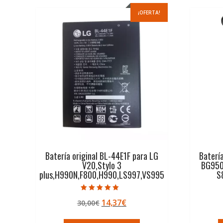
¡OFERTA!
Batería original BL-44E1F para LG
Baterí
V20,Stylo 3
BG950
plus,H990N,F800,H990,LS997,VS995
S
Valorado con
El
El
14,37
€
30,00
€
5.00
de 5
precio
precio