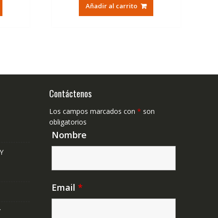
tual
original
actual
Añadir al carrito
era:
es:
,50€.
30,00€.
14,37€.
Contáctenos
Los campos marcados con
*
son
obligatorios
Nombre
Y
Email
*
Y