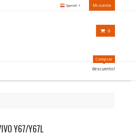
Mi cuenta
Spanish
▼
0
Comprar
descuento!
VIVO Y67/Y67L