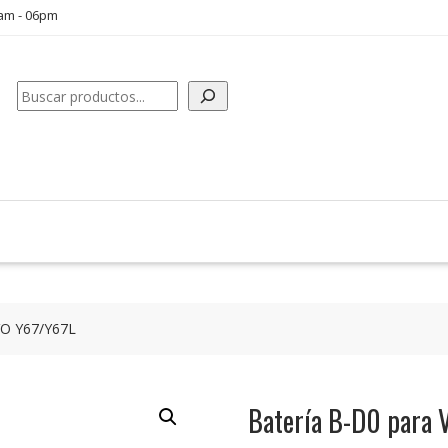
0am - 06pm
Buscar
VO Y67/Y67L
Batería B-D0 para 