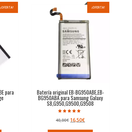
¡OFERTA!
¡OFERTA!
BE para
Batería original EB-BG950ABE,EB-
ge
BG950ABA para Samsung Galaxy
S8,G950,G9500,G9508
Valorado con
El
El
16,50
€
40,00
€
5.00
de 5
ecio
precio
precio