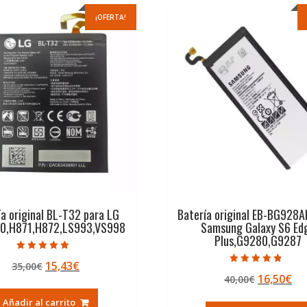
¡OFERTA!
ía original BL-T32 para LG
Batería original EB-BG928A
0,H871,H872,LS993,VS998
Samsung Galaxy S6 Ed
Plus,G9280,G9287
Valorado con
El
El
15,43
€
35,00
€
4.50
Valorado con
de 5
El
El
16,50
€
precio
precio
40,00
€
4.50
de 5
precio
pr
original
actual
Añadir al carrito