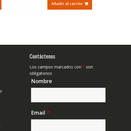
tual
original
actual
Añadir al carrito
era:
es:
,50€.
40,00€.
16,50€.
Contáctenos
Los campos marcados con
*
son
obligatorios
Nombre
Y
Email
*
Y