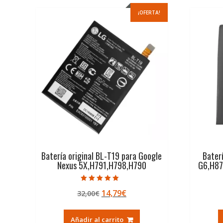
¡OFERTA!
Batería original BL-T19 para Google
Bater
Nexus 5X,H791,H798,H790
G6,H87
Valorado con
El
El
14,79
€
32,00
€
5.00
de 5
precio
precio
original
actual
Añadir al carrito