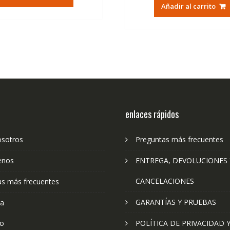
original
ac
era:
es:
Añadir al carrito
era:
es:
35,00€.
15,43€.
40,00€.
16
enlaces rápidos
osotros
Preguntas más frecuentes
enos
ENTREGA, DEVOLUCIONES 
CANCELACIONES
as más frecuentes
GARANTÍAS Y PRUEBAS
ta
to
POLÍTICA DE PRIVACIDAD 