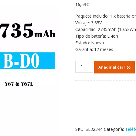
16,53
€
Paquete incluido: 1 x batería or
Voltaje: 3.85V
Capacidad: 2735mAh (10.53Wh
Tipo de batería: Li-ion
Estado: Nuevo
Garantía: 12 meses
Batería
Añadir al carrito
B-
D0
para
VIVO
Y67/Y67L
cantidad
SKU:
SL32344
Categoría:
Teléf