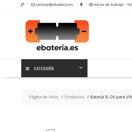
Saltar
service@ebateria.es
Horas de trabajo - 1
contenido
CATEGORÍA
Página de Inicio
Productos
Batería B-D0 para VI